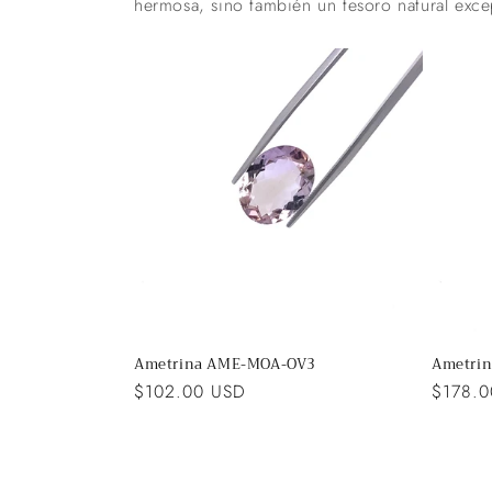
hermosa, sino también un tesoro natural exce
Ametrina AME-MOA-OV3
Ametri
Precio
$102.00 USD
Precio
$178.
habitual
habitua