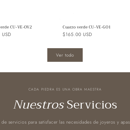
verde CU-VE-OV2
Cuarzo verde CU-VE-GO1
0 USD
Precio
$165.00 USD
l
habitual
Ver todo
CADA PIEDRA ES UNA OBRA MAESTRA
Nuestros
Servicios
e servicios para satisfacer las necesidades de joyeros y apa