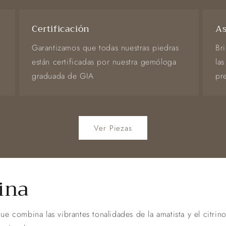
Certificación
As
Garantizamos que todas nuestras piedras
Br
están certificadas por nuestra gemóloga
las
graduada de GIA
pr
Ver Piezas
ina
e combina las vibrantes tonalidades de la amatista y el citrin