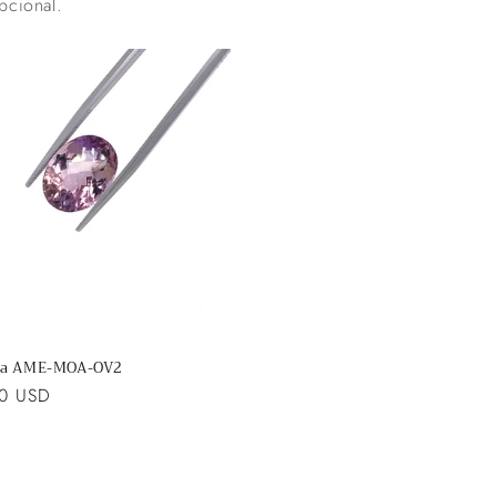
pcional.
na AME-MOA-OV2
00 USD
l