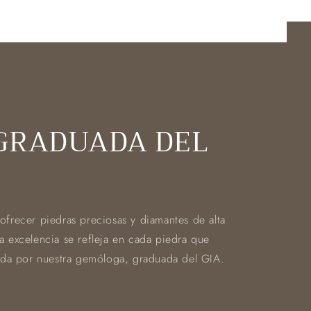
GRADUADA DEL
frecer piedras preciosas y diamantes de alta
 excelencia se refleja en cada piedra que
ada por nuestra gemóloga, graduada del GIA.