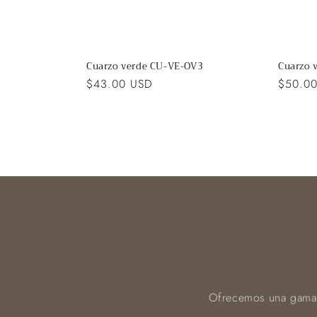
Cuarzo verde CU-VE-OV3
Cuarzo 
Precio
$43.00 USD
Precio
$50.0
habitual
habitua
Ofrecemos una gama d