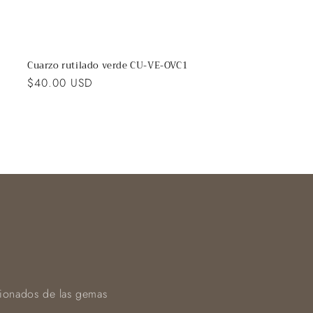
Cuarzo rutilado verde CU-VE-OVC1
Precio
$40.00 USD
habitual
sionados de las gemas