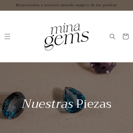
Ir
Bienvenidos a nuestro mundo mágico de las piedras
directamente
al contenido
Carrito
Nuestras
Piezas