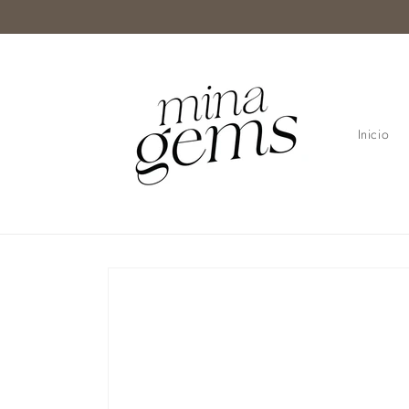
Ir
directamente
al contenido
Inicio
Ir
directamente
a la
información
del producto