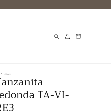
Iniciar
Carrito
sesión
NA GEMS
Tanzanita
redonda TA-VI-
RE3